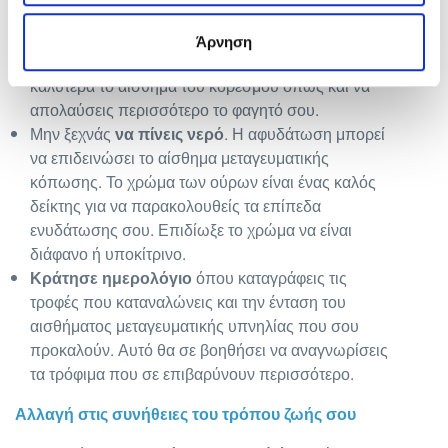
κατανάλωσε αργά το φαγητό σου, καθισμένος/η
στο τραπέζι και χωρίς οθόνη (κινητό, υπολογιστή,
Άρνηση
τάμπλετ, κτλ). Θα σε βοηθήσει να αντιληφθείς
καλύτερα το αίσθημα του κορεσμού όπως και να
απολαύσεις περισσότερο το φαγητό σου.
Μην ξεχνάς
να πίνεις νερό
. Η αφυδάτωση μπορεί
να επιδεινώσει το αίσθημα μεταγευματικής
κόπωσης. Το χρώμα των ούρων είναι ένας καλός
δείκτης για να παρακολουθείς τα επίπεδα
ενυδάτωσης σου. Επιδίωξε το χρώμα να είναι
διάφανο ή υποκίτρινο.
Κράτησε ημερολόγιο
όπου καταγράφεις τις
τροφές που καταναλώνεις και την ένταση του
αισθήματος μεταγευματικής υπνηλίας που σου
προκαλούν. Αυτό θα σε βοηθήσει να αναγνωρίσεις
τα τρόφιμα που σε επιβαρύνουν περισσότερο.
Αλλαγή στις συνήθειες του τρόπου ζωής σου