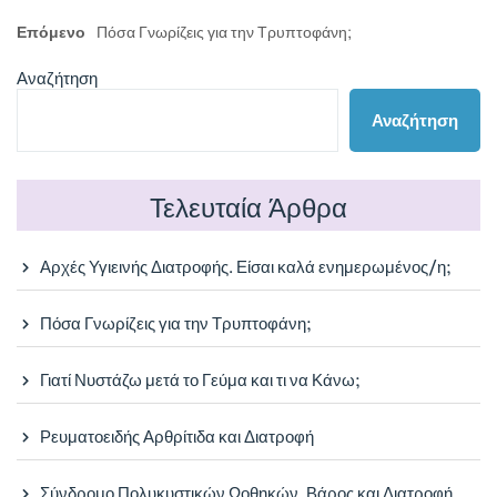
post:
άρθρων
Next
Επόμενο
Πόσα Γνωρίζεις για την Τρυπτοφάνη;
post:
Αναζήτηση
Αναζήτηση
Τελευταία Άρθρα
Αρχές Υγιεινής Διατροφής. Είσαι καλά ενημερωμένος/η;
Πόσα Γνωρίζεις για την Τρυπτοφάνη;
Γιατί Νυστάζω μετά το Γεύμα και τι να Κάνω;
Ρευματοειδής Αρθρίτιδα και Διατροφή
Σύνδρομο Πολυκυστικών Ωοθηκών, Βάρος και Διατροφή