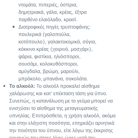
ντομάτα, πιπεριές, όσπρια,
δημητριακά, γάλα, κρέας, έξτρα
παρθένο ελαιόλαδο, κρασί.
Διατροφικές πηγές τρυπτοφάνης:
πουλερικά (γαλοπούλα,
κοτόπουλο), γαλακτοκομικά, σόγια,
κόκκινο κρέας (χοιρινό, μοσχάρι),
ψάρια, φιστίκια, ηλιόσποροι,
σουσάμι, κολοκυθόσποροι,
αμύγδαλα, βρώμη, μαρούλι,
μπρόκολο, μπανάνα, σοκολάτα.
Το αλκοόλ:
To αλκοόλ προκαλεί αίσθημα
χαλάρωσης και κατ’ επέκταση τάση για ύπνο.
Συνεπώς, η κατανάλωση με το γεύμα μπορεί να
ενισχύσει το αίσθημα της μεταγευματικής
υπνηλίας. Επιπρόσθετα, η χρήση αλκοόλ, ακόμα
και στην ελάχιστη ποσότητα, επηρεάζει αρνητικά
την ποιότητα του ύπνου, είτε λόγω της έκκρισης
ορμονών του στρες λίγες ώρες μετά την