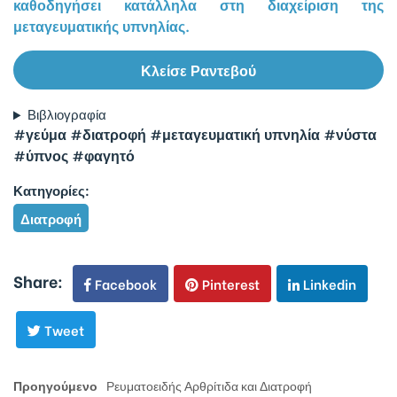
καθοδηγήσει κατάλληλα στη διαχείριση της
μεταγευματικής υπνηλίας.
Κλείσε Ραντεβού
Βιβλιογραφία
#γεύμα
#διατροφή
#μεταγευματική υπνηλία
#νύστα
#ύπνος
#φαγητό
Κατηγορίες:
Διατροφή
Share:
Facebook
Pinterest
Linkedin
Tweet
Πλοήγηση
Previous
Προηγούμενο
Ρευματοειδής Αρθρίτιδα και Διατροφή