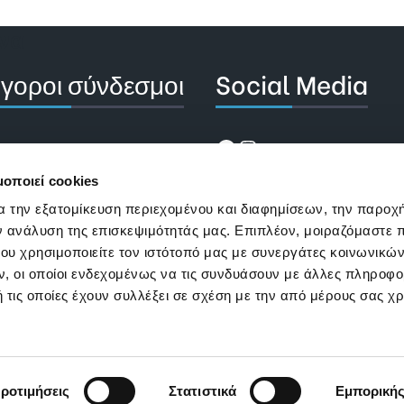
να
γοροι σύνδεσμοι
Social Media
Facebook
Instagram
ίσε Ραντεβού
ί διατροφής
μοποιεί cookies
λογισμοί
α την εξατομίκευση περιεχομένου και διαφημίσεων, την παροχ
ν ανάλυση της επισκεψιμότητάς μας. Επιπλέον, μοιραζόμαστε 
τικά με την Άννα
ου χρησιμοποιείτε τον ιστότοπό μας με συνεργάτες κοινωνικώ
ιτική Cookies
, οι οποίοι ενδεχομένως να τις συνδυάσουν με άλλες πληροφο
 τις οποίες έχουν συλλέξει σε σχέση με την από μέρους σας χ
ιτική Προστασίας
ι Χρήσης
ροτιμήσεις
Στατιστικά
Εμπορική
© 2022-2026
Studio Διατροφής
, All Rights Reserved