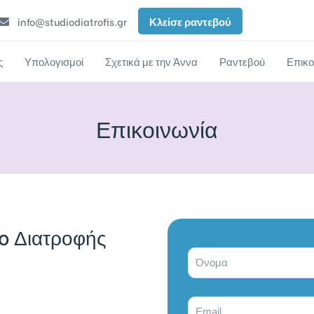
Κλείσε ραντεβού
info@studiodiatrofis.gr
ς
Υπολογισμοί
Σχετικά με την Άννα
Ραντεβού
Επικο
Επικοινωνία
io Διατροφής