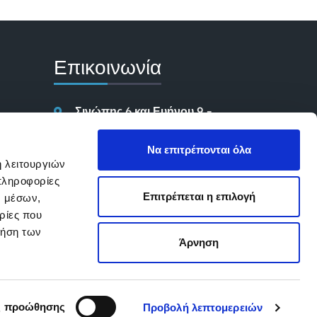
Επικοινωνία
Σινώπης 6 και Ευήνου 9 -
Ημιώροφος, 11527,
Αμπελόκηποι (Πύργος
Να επιτρέπονται όλα
Αθηνών/ Ιπποκράτειο),
ή λειτουργιών
Αθήνα
πληροφορίες
Επιτρέπεται η επιλογή
ν μέσων,
ρίες που
info@studiodiatrofis.gr
ρήση των
Άρνηση
+30 211 3332139
ς προώθησης
Προβολή λεπτομερειών