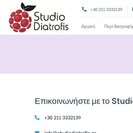
+30 211 3332139
Αρχική
Περί διατροφή
Επικοινωνήστε με το Stud
+30 211 3332139
info@studiodiatrofis.gr