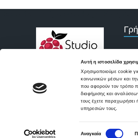
Καρνεάδου 18, Κολωνάκι, 10675, Αθή
Γρή
Κλε
Περ
Αυτή η ιστοσελίδα χρησι
Υπο
Χρησιμοποιούμε cookie γι
Αλλάζω συνήθειες διατροφής &
κοινωνικών μέσων και τη
τρόπο ζωής για μακροχρόνια
Σχε
που αφορούν τον τρόπο π
αποτελέσματα.
Πολ
διαφήμισης και αναλύσεων
Περισσότερα
τους έχετε παραχωρήσει ή
Πολ
υπηρεσιών τους.
Όρο
Επιλογή
Αναγκαία
Π
συγκατάθεσης